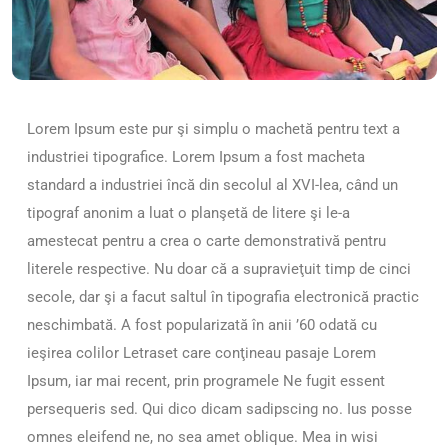
Lorem Ipsum este pur şi simplu o machetă pentru text a
industriei tipografice. Lorem Ipsum a fost macheta
standard a industriei încă din secolul al XVI-lea, când un
tipograf anonim a luat o planşetă de litere şi le-a
amestecat pentru a crea o carte demonstrativă pentru
literele respective. Nu doar că a supravieţuit timp de cinci
secole, dar şi a facut saltul în tipografia electronică practic
neschimbată. A fost popularizată în anii ’60 odată cu
ieşirea colilor Letraset care conţineau pasaje Lorem
Ipsum, iar mai recent, prin programele Ne fugit essent
persequeris sed. Qui dico dicam sadipscing no. Ius posse
omnes eleifend ne, no sea amet oblique. Mea in wisi