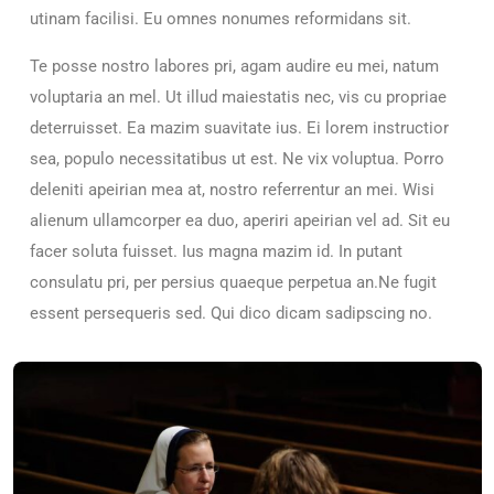
utinam facilisi. Eu omnes nonumes reformidans sit.
Te posse nostro labores pri, agam audire eu mei, natum
voluptaria an mel. Ut illud maiestatis nec, vis cu propriae
deterruisset. Ea mazim suavitate ius. Ei lorem instructior
sea, populo necessitatibus ut est. Ne vix voluptua. Porro
deleniti apeirian mea at, nostro referrentur an mei. Wisi
alienum ullamcorper ea duo, aperiri apeirian vel ad. Sit eu
facer soluta fuisset. Ius magna mazim id. In putant
consulatu pri, per persius quaeque perpetua an.Ne fugit
essent persequeris sed. Qui dico dicam sadipscing no.